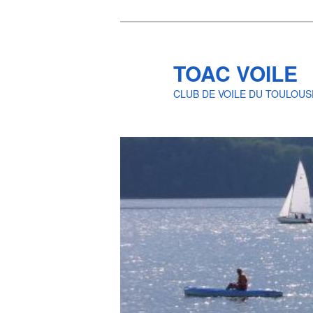
Skip
Skip
to
to
primary
secondary
TOAC VOILE
content
content
CLUB DE VOILE DU TOULOUS