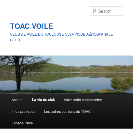
Skip
to
Sear
primary
content
TOAC VOILE
CLUB DE VOILE DU TOULOUSE OLYMPIQUE AÉROSPATIALE
CLUB
Main
La vie du club
Accueil
Voile radio commandée
menu
Infos pratiques
Les autres sections du TOAC
Espace Privé