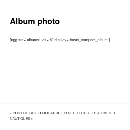
Album photo
[ngg src=”albums” ids=”5″ display=”basic_compact_album”]
__
_____
« PORT DU GILET OBLIGATOIRE POUR TOUTES LES ACTIVITES
NAUTIQUES »