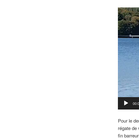
Video
Player
00:
Pour le de
régate de 
fin barreu