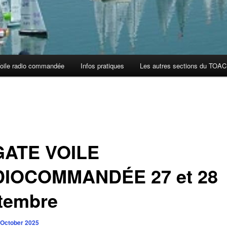
oile radio commandée
Infos pratiques
Les autres sections du TOAC
ATE VOILE
IOCOMMANDÉE 27 et 28
tembre
 October 2025