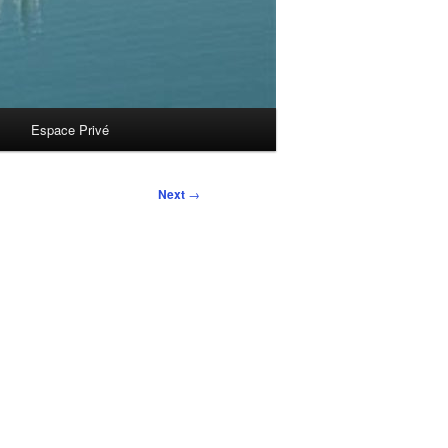
Espace Privé
Next
→