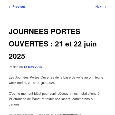
Post
←
Previous
Next
→
navigation
JOURNEES PORTES
OUVERTES : 21 et 22 juin
2025
Posted on
13 May 2025
Les Journées Portes Ouvertes de la base de voile auront lieu le
week-end du 21 et 22 juin 2025.
C’est le moment idéal pour venir découvrir nos installations à
Villefranche de Panat et tester nos lasers, catamarans ou
canoés.
Renseignements : François au *06*23*39*82*65*